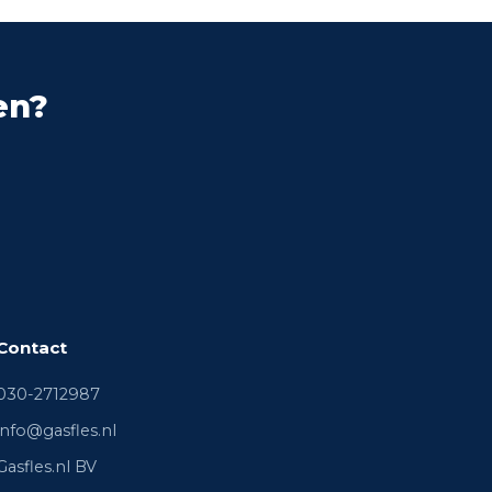
en?
Contact
030-2712987
info@gasfles.nl
Gasfles.nl BV