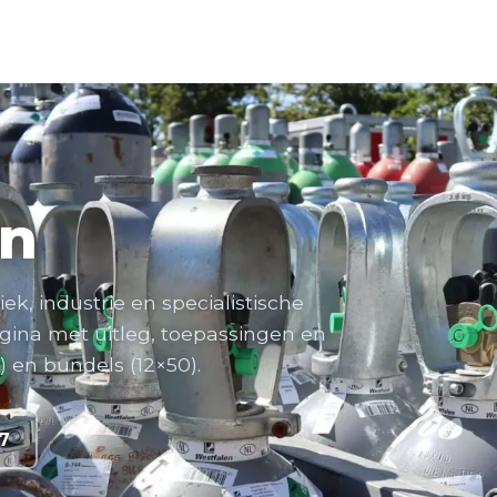
en
k, industrie en specialistische
gina met uitleg, toepassingen en
) en bundels (12×50).
7