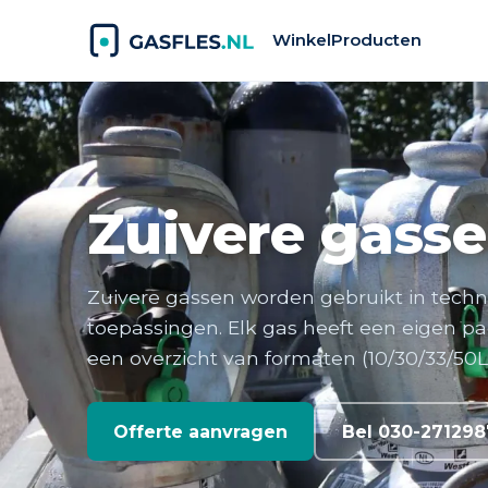
Winkel
Producten
Zuivere gass
Zuivere gassen worden gebruikt in technie
toepassingen. Elk gas heeft een eigen pa
een overzicht van formaten (10/30/33/50L
Offerte aanvragen
Bel 030-271298