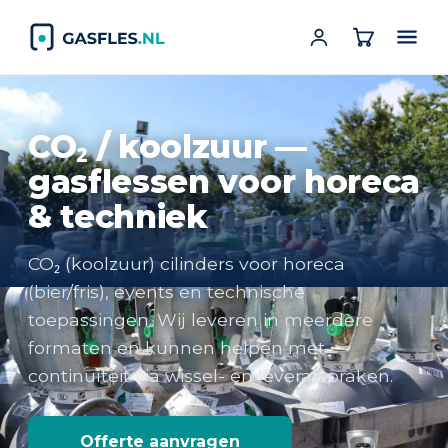
CO₂ / koolzuur —
gasflessen voor horeca
& techniek
CO₂ (koolzuur) cilinders voor horeca
(bier/fris), events en technische
toepassingen. Wij leveren in meerdere
formaten en kunnen helpen met
continuïteit via wissel- en leverafspraken.
Offerte aanvragen