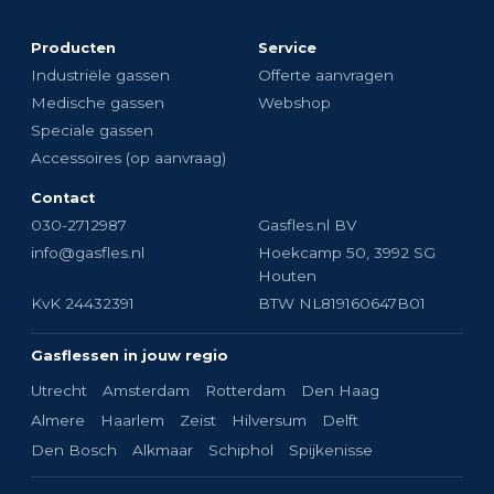
Producten
Service
Industriële gassen
Offerte aanvragen
Medische gassen
Webshop
Speciale gassen
Accessoires (op aanvraag)
Contact
030-2712987
Gasfles.nl BV
info@gasfles.nl
Hoekcamp 50, 3992 SG
Houten
KvK 24432391
BTW NL819160647B01
Gasflessen in jouw regio
Utrecht
Amsterdam
Rotterdam
Den Haag
Almere
Haarlem
Zeist
Hilversum
Delft
Den Bosch
Alkmaar
Schiphol
Spijkenisse