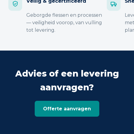
Veilig & gecertificeerd
Sne
Geborgde flessen en processen
Lev
— veiligheid voorop, van vulling
met
tot levering.
pla
Advies of een levering
aanvragen?
Offerte aanvragen